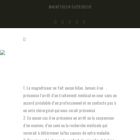
MAGNÉTISEUR GUÉRISSEUR
CHARTE DU MAGNÉTISEUR
Le magnétiseur ne fait aucun bilan. Jamais il ne
préconise l’arrêt d’un traitement médical en cour sans un
accord préalable d’un professionnel et ne conteste pas à
un acte chirurgical qui vous serait préconisé.
En aucun cas il ne préconise un arrêt ou la suspension
d’un examen, d’un suivi ou la recherche médicale qui
servirait à déterminer la/les causes de votre maladie.