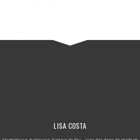
.
LISA COSTA
Magnétiseur guérisseur, barreur de feu , avec des dons de médium