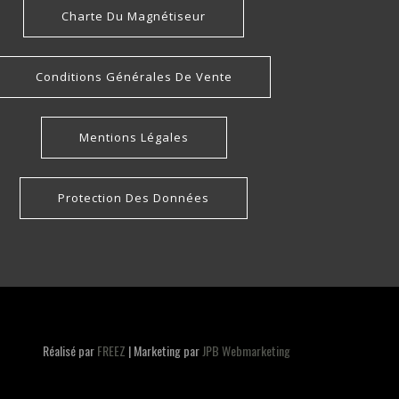
Charte Du Magnétiseur
Conditions Générales De Vente
Mentions Légales
Protection Des Données
Réalisé par
FREEZ
| Marketing par
JPB Webmarketing