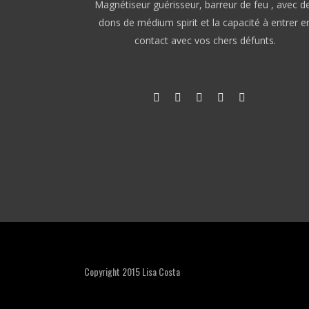
Magnétiseur guérisseur, barreur de feu , avec d
dons de médium spirit et la capacité à entrer e
contact avec vos chers défunts.
Copyright 2015 Lisa Costa