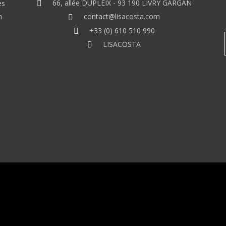
66, allée DUPLEIX - 93 190 LIVRY GARGAN
es
n
contact@lisacosta.com
+33 (0) 610 510 990
LISACOSTA