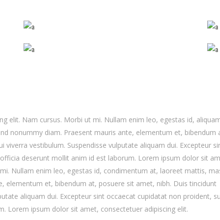
ng elit. Nam cursus. Morbi ut mi. Nullam enim leo, egestas id, aliqua
fend nonummy diam. Praesent mauris ante, elementum et, bibendum a
dui viverra vestibulum. Suspendisse vulputate aliquam dui. Excepteur si
 officia deserunt mollit anim id est laborum. Lorem ipsum dolor sit am
t mi. Nullam enim leo, egestas id, condimentum at, laoreet mattis, ma
 elementum et, bibendum at, posuere sit amet, nibh. Duis tincidunt
putate aliquam dui. Excepteur sint occaecat cupidatat non proident, su
um. Lorem ipsum dolor sit amet, consectetuer adipiscing elit.