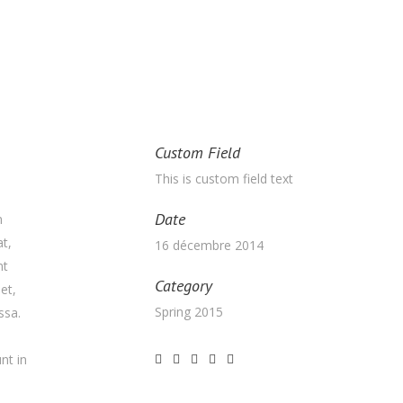
Custom Field
This is custom field text
Date
m
t,
16 décembre 2014
nt
Category
et,
Spring 2015
ssa.
nt in