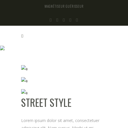
MAGNÉTISEUR GUÉRISSEUR
STREET STYLE
STREET STYLE
Lorem ipsum dolor sit amet, consectetuer
adipiscing elit. Nam cursus. Morbi ut mi.