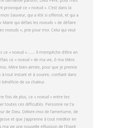
 Je te demande pardon, Dieu Père, pour mes
 provoqué ce « noeud ». C’est dans la
on Sauveur, qui a été si offensé, et qui a
 Marie qui défais les noeuds » de défaire
s noeuds », prie pour moi. Celui qui veut
ns ce « noeud »…….. Il m’empêche d’être en
éfais ce « noeud » de ma vie, ô ma Mère.
 moi, Mère bien-aimée, pour que je prenne
à tout instant et à sourire, confiant dans
e bénéficie de sa chaleur.
e fois de plus, ce « noeud » entre tes
 toutes ces difficultés. Personne ne t’a
oeur de Dieu. Délivre-moi de l’amertume, de
agesse et que j’apprenne à tout méditer en
 ma vie une nouvelle effusison de l’Esprit