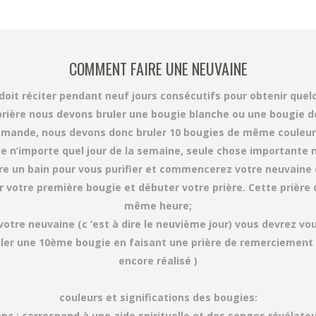
COMMENT FAIRE UNE NEUVAINE
doit réciter pendant neuf jours consécutifs pour obtenir que
prière nous devons bruler une bougie blanche ou une bougie de
emande, nous devons donc bruler 10 bougies de même couleur 
n’importe quel jour de la semaine, seule chose importante ne
re un bain pour vous purifier et commencerez votre neuvaine q
otre première bougie et débuter votre prière. Cette prière de
même heure;
votre neuvaine (c ‘est à dire le neuvième jour) vous devrez vou
ruler une 10ème bougie en faisant une prière de remerciement 
encore réalisé )
couleurs et significations des bougies:
anc : correspond à une aide spirituelle et des songes révélateu