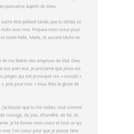
e en puissance auprès de Dieu.
ache être patient tandis que tu défais ce
n, reste avec moi. Prépare mon coeur pour
u es toute belle, Marie, et aucune tâche ne
t de me libérer des emprises du Mal. Dieu
ai eus avec eux. Je proclame que Jésus est
les pièges qui ont provoqué ces « noeuds »
», prie pour moi. « Vous êtes la gloire de
 J’ai besoin que tu me visites, tout comme
e courage, de joie, d’humilité, de foi, et,
amie. Je te donne mon coeur et tout ce qui
en moi Ton coeur pour que je puisse faire