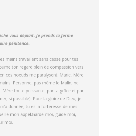
éché vous déplaît. Je prends la ferme
faire pénitence.
es mains travaillent sans cesse pour tes
 tourne ton regard plein de compassion vers
bien ces noeuds me paralysent. Marie, Mère
s mains. Personne, pas même le Malin, ne
t. Mère toute puissante, par ta grâce et par
r, si possible). Pour la gloire de Dieu, je
u m’a donnée, tu es la forteresse de mes
ccueille mon appel.Garde-moi, guide-moi,
ur moi.