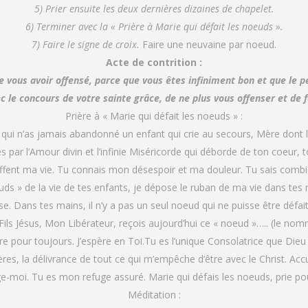
5) Prier ensuite les deux dernières dizaines de chapelet.
6) Terminer avec la « Prière à Marie qui défait les noeuds ».
7) Faire le signe de croix.
Faire une neuvaine par noeud.
Acte de contrition :
de vous avoir offensé, parce que vous êtes infiniment bon et que le p
c le concours de votre sainte grâce, de ne plus vous offenser et de 
Prière à « Marie qui défait les noeuds » :
ui n’as jamais abandonné un enfant qui crie au secours, Mère dont l
s par l’Amour divin et l’infinie Miséricorde qui déborde de ton coeur,
uffent ma vie. Tu connais mon désespoir et ma douleur. Tu sais com
uds » de la vie de tes enfants, je dépose le ruban de ma vie dans te
se. Dans tes mains, il n’y a pas un seul noeud qui ne puisse être défai
ils Jésus, Mon Libérateur, reçois aujourd’hui ce « noeud »….. (le nomme
ire pour toujours. J’espère en Toi.Tu es l’unique Consolatrice que Die
ères, la délivrance de tout ce qui m’empêche d’être avec le Christ. A
e-moi. Tu es mon refuge assuré. Marie qui défais les noeuds, prie po
Méditation :