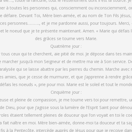
 vie…., toute la rancune, tout le ressentiment dont il est la source.
ner à toutes les personnes qui, consciemment ou inconsciemment, ont
éfaire. Devant Toi, Mère bien-aimée, et au nom de Ton Fils Jésus, m
es personnes……….., et je me pardonne aussi, pour toujours. Merci, «
t le noeud que je te présente maintenant. Amen. « Marie qui défais le
des grâces se tourne vers Marie.
Quatrième jour :
 tous ceux qui te cherchent, aie pitié de moi. Je dépose dans tes mai
 marcher jusqu’à mon Seigneur et de mettre ma vie à Son service. D
ralysée qui se laisse abattre par les pierres du chemin. Marche avec
es amies, que je cesse de murmurer, et que j’apprenne à rendre grâce 
défais les noeuds », prie pour moi. Marie est le soleil et tout le mond
Cinquième jour :
euse et pleine de compassion, je me tourne vers toi pour remettre, un
ieu, pour que j’agisse sous la lumière de l’Esprit Saint pour dénouer
aroles étaient tellement pleines de douceur que l’on voyait en toi le c
 a fait naître en moi. Mère bien-aimée, donne-moi ta douceur et ta s
is à la Pentecôte, intercède auprès de Jésus pour que je reçoive dans