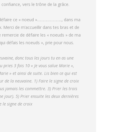
 confiance, vers le trône de la grâce.
oir défaire ce « noeud »………………….., dans ma
 Merci de m’accueillir dans tes bras et de
e remercie de défaire les « noeuds » de ma
ui défais les noeuds », prie pour nous.
uvaine, donc tous les jours tu en as une
u pries 3 fois 10 « Je vous salue Marie »,
rie » et ainsi de suite. Lis bien ce qui est
ur de la neuvaine. 1) Faire le signe de croix
us jamais les commettre. 3) Prier les trois
 jour). 5) Prier ensuite les deux dernières
e le signe de croix