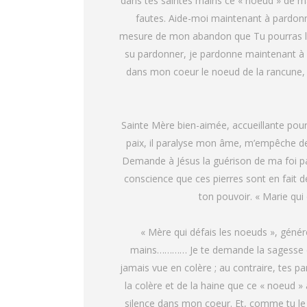
dans tes saintes mains ce « noeud » de ma
fautes. Aide-moi maintenant à pardon
mesure de mon abandon que Tu pourras le d
su pardonner, je pardonne maintenant à c
dans mon coeur le noeud de la rancune, e
Sainte Mère bien-aimée, accueillante pour
paix, il paralyse mon âme, m’empêche de
Demande à Jésus la guérison de ma foi pa
conscience que ces pierres sont en fait d
ton pouvoir. « Marie qui 
« Mère qui défais les noeuds », génér
mains………… Je te demande la sagesse de D
jamais vue en colère ; au contraire, tes p
la colère et de la haine que ce « noeud »
silence dans mon coeur. Et, comme tu le f