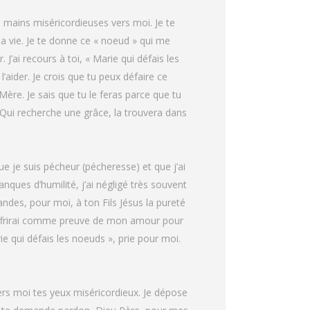
s mains miséricordieuses vers moi. Je te
a vie. Je te donne ce « noeud » qui me
ai recours à toi, « Marie qui défais les
’aider. Je crois que tu peux défaire ce
ère. Je sais que tu le feras parce que tu
Qui recherche une grâce, la trouvera dans
e je suis pécheur (pécheresse) et que j’ai
es d’humilité, j’ai négligé très souvent
ndes, pour moi, à ton Fils Jésus la pureté
es offrirai comme preuve de mon amour pour
e qui défais les noeuds », prie pour moi.
vers moi tes yeux miséricordieux. Je dépose