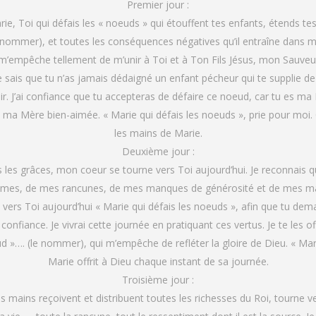
Premier jour :
ie, Toi qui défais les « noeuds » qui étouffent tes enfants, étends te
 nommer), et toutes les conséquences négatives qu’il entraîne dans m
empêche tellement de m’unir à Toi et à Ton Fils Jésus, mon Sauveur. J’
je sais que tu n’as jamais dédaigné un enfant pécheur qui te supplie de l
r. J’ai confiance que tu accepteras de défaire ce noeud, car tu es ma M
a Mère bien-aimée. « Marie qui défais les noeuds », prie pour moi. 
les mains de Marie.
Deuxième jour :
les grâces, mon coeur se tourne vers Toi aujourd’hui. Je reconnais qu
smes, de mes rancunes, de mes manques de générosité et de mes manqu
 vers Toi aujourd’hui « Marie qui défais les noeuds », afin que tu dema
a confiance. Je vivrai cette journée en pratiquant ces vertus. Je te l
 »…. (le nommer), qui m’empêche de refléter la gloire de Dieu. « Mari
Marie offrit à Dieu chaque instant de sa journée.
Troisième jour :
es mains reçoivent et distribuent toutes les richesses du Roi, tourne 