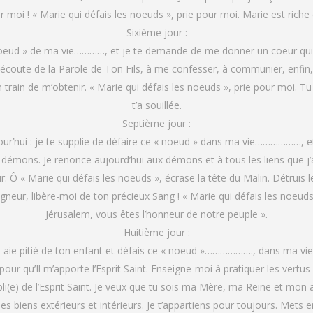
sur moi ! « Marie qui défais les noeuds », prie pour moi. Marie est rich
Sixième jour :
noeud » de ma vie…………, et je te demande de me donner un coeur qui s
’écoute de la Parole de Ton Fils, à me confesser, à communier, enfi
 train de m’obtenir. « Marie qui défais les noeuds », prie pour moi. T
t’a souillée.
Septième jour :
jour’hui : je te supplie de défaire ce « noeud » dans ma vie………………, e
 démons. Je renonce aujourd’hui aux démons et à tous les liens que j’
Ô « Marie qui défais les noeuds », écrase la tête du Malin. Détruis 
neur, libère-moi de ton précieux Sang ! « Marie qui défais les noeuds 
Jérusalem, vous êtes l’honneur de notre peuple ».
Huitième jour :
, aie pitié de ton enfant et défais ce « noeud »………………., dans ma vie.
pour qu’Il m’apporte l’Esprit Saint. Enseigne-moi à pratiquer les vertus d
i(e) de l’Esprit Saint. Je veux que tu sois ma Mère, ma Reine et mon 
s biens extérieurs et intérieurs. Je t’appartiens pour toujours. Mets 