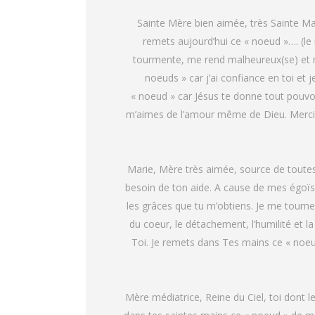
Sainte Mère bien aimée, très Sainte Mar
remets aujourd’hui ce « noeud »…. (le
tourmente, me rend malheureux(se) et m’
noeuds » car j’ai confiance en toi et 
« noeud » car Jésus te donne tout pouvoi
m’aimes de l’amour même de Dieu. Merci m
Marie, Mère très aimée, source de toutes 
besoin de ton aide. A cause de mes égoï
les grâces que tu m’obtiens. Je me tourne
du coeur, le détachement, l’humilité et l
Toi. Je remets dans Tes mains ce « noeud
Mère médiatrice, Reine du Ciel, toi dont l