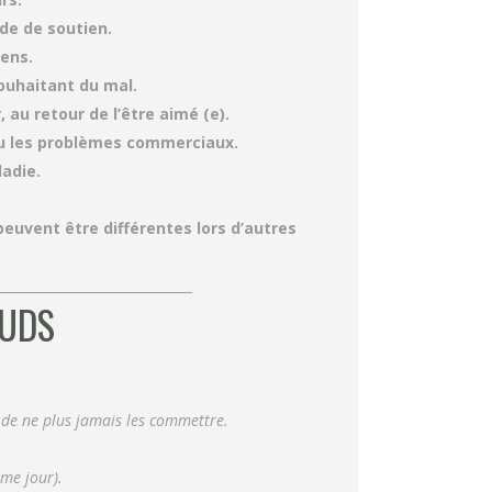
nde de soutien.
mens.
souhaitant du mal.
 au retour de l’être aimé (e).
ou les problèmes commerciaux.
ladie.
euvent être différentes lors d’autres
______________________________
EUDS
 de ne plus jamais les commettre.
me jour).