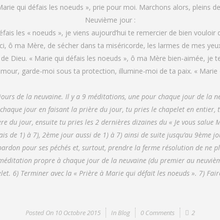
Marie qui défais les noeuds », prie pour moi. Marchons alors, pleins de
Neuvième jour :
défais les « noeuds », je viens aujourd’hui te remercier de bien voul
erci, ô ma Mère, de sécher dans ta miséricorde, les larmes de mes yeux.
de Dieu. « Marie qui défais les noeuds », ô ma Mère bien-aimée, je t
our, garde-moi sous ta protection, illumine-moi de ta paix. « Marie q
ours de la neuvaine. Il y a 9 méditations, une pour chaque jour de la ne
chaque jour en faisant la prière du jour, tu pries le chapelet en entier, t
re du jour, ensuite tu pries les 2 dernières dizaines du « Je vous salue Ma
 fais de 1) à 7), 2ème jour aussi de 1) à 7) ainsi de suite jusqu’au 9ème jo
pardon pour ses péchés et, surtout, prendre la ferme résolution de ne pl
 méditation propre à chaque jour de la neuvaine (du premier au neuvième
et. 6) Terminer avec la « Prière à Marie qui défait les noeuds ». 7) Fair
Posted On
10 Octobre 2015
In
Blog
0 Comments
2