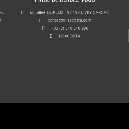
66, allée DUPLEIX - 93 190 LIVRY GARGAN
es
n
contact@lisacosta.com
+33 (0) 610 510 990
LISACOSTA