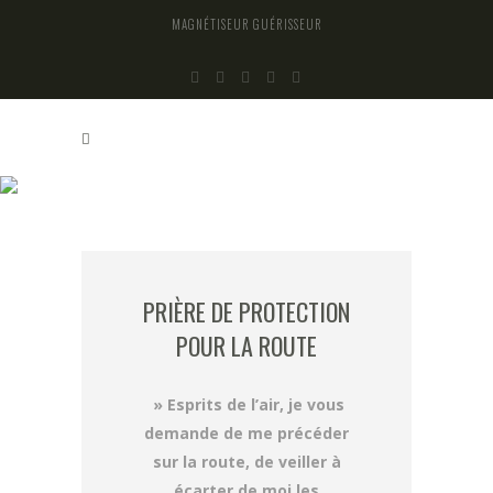
MAGNÉTISEUR GUÉRISSEUR
PRIÈRE DE PROTECTION POUR LA ROUT
E
PRIÈRE DE PROTECTION
POUR LA ROUTE
» Esprits de l’air, je vous
demande de me précéder
sur la route, de veiller à
écarter de
moi
les